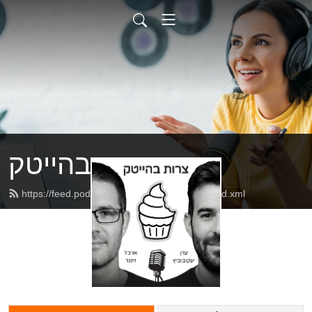
צרות בהייטק
https://feed.podbean.com/hitechproblems/feed.xml