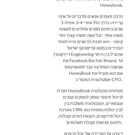
Honeybook.
הרבה פעמים אנשים מדברים על שינוי
קריירה. בדרך כלל אחרי 3-4, אפילו 5
שנים בתחום מסוים מחליטים לעשות
משהו אחר. יובל עשה משהו קצת יותר
קיצוני - הוא תכנת 15 שנים והיה לאחד
הבכירים במטא (פייסבוק) ישראל
(דיירקטור Engineering שהוביל בין היתר
את Facebook lite ואת Shops), עד
שבשנה האחרונה עבר לסטארטאפ
HoneyBook שם הוא מוביל את
אסטרטגית המוצר כ-CPO.
חברת HoneyBook מפתחת טכנולוגיה
לניהול פיננסי ועסקי לעסקים קטנים
ועצמאיים. הטכנולוגיה משלבת בין
מערכת CRM, לבין יכולות נוספות כמו
ניהול פרויקטים, הוצאת חוזים וקבלות,
תיאום פגישות וקבלת תשלומים.
דיברנו על הקריירה של יובל והימים