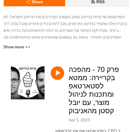
Share
RSS
הפודקאסט של צרות בהייטק עוסק באנשים המרכיבים את ההייטק הישראלי. לא
בהכרח אלה שתמיד בפרונט כמו יזמים, מנכ"ליות ובכירים אחרים (אבל גם!). דרך
הסיפור של האורחים, וזו יכולה להיותמתכנתת בכירה, איש QA ג׳וניור, מנהל
קמפיינים או חוקרת - נעסוק גם בנושאים שמעסיקים אותנו ההייטקיסטים: מה
לומדים ואיפה, קבלה ומעברי תפקידים, שכר, איזון בית עבודה, פנסיה, שוויון מגדרי,
Show more >>
שילוב מיעוטים וכן, גם נושאים חשובים כמו אלו אזניות קונים ומהי קפסולת הקפה
הטובה ביותר.
פרק 70 - מהפכה
לפני כל פרק נפרסם בקבוצת הפייסבוק את שם האורח/ת הבא/ה כדי שתוכלו
בקריירה: ממטא
לכתוב לנו שאלות.
לסטארטאפ
ומתכנות לניהול
מוצר, עם יובל
קסטן מהאניבוק
Apr 5, 2023
בפרק ארחנו את את יובל קסטן, CPO ב